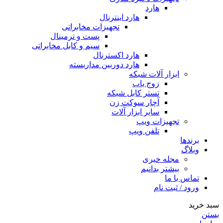
هارد
هارد اینترنال
تجهیزات مخابراتی
پست و ترمینال
سیم و کابل مخابراتی
هارد اکسترنال
هارد دوربین مداربسته
ابزار آلات شبکه
زوج یاب
تستر کابل شبکه
آچار سوکت زن
سایر ابزار آلات
تجهیزات ویپ
تلفن ویپ
برندها
وبلاگ
مجله خبری
بیشتر بدانیم
تماس با ما
ورود / ثبت نام
سبد خرید
بستن