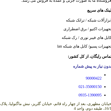
روشگاه ما به صورت جزئی و عمده به فروش می رسد.
ینک های سریع
بزارآلات شبکه
/
ترانک شبکه
جهیزات اکتیو
/
برق اضطراری
ابل های فیبر نوری
/
رک شبکه
جهیزات پسیو
/
کابل های شبکه lan
ماس رایگان، از کل کشور:
دون نیاز به پیش شماره
90000422
021-35000150
0935-1390095
یابان مطهری، بعد از چهار راه قائم، خیابان گلریز، نبش ماگنولیا، پلاک
16، طبقه دوم، واحد 4