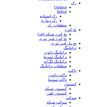
رک
Outdoor
Indoor
رک ایستاده
رک دیواری
متعلقات رک
پچ کورد
پچ کورد شبکه Cat6
پچ کورد فیبر نوری
پچ پنل فیبر نوری
ترانکینگ
ترانکینگ دانوب
ترانکینگ سوپیتا
ترانکینگ لگراند
متعلقات ترانکینگ
داکت
داکت دانوب
داکت سوپیتا
کیستون
کیستون شبکه
کیستون تلفن
سوکت
سوکت شبکه
سوکت تلفن