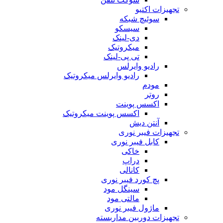
تجهیزات اکتیو
سوئیچ شبکه
سیسکو
دی-لینک
میکروتیک
تی پی-لینک
رادیو وایرلس
رادیو وایرلس میکروتیک
مودم
روتر
اکسس پوینت
اکسس پوینت میکروتیک
آنتن دیش
تجهیزات فیبر نوری
کابل فیبر نوری
خاکی
دراپ
کانالی
پچ کورد فیبر نوری
سینگل مود
مالتی مود
ماژول فیبر نوری
تجهیزات دوربین مداربسته