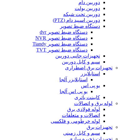
دوربین دام
دوربین بولت
دوربین تحت شبکه
دوربین اسپید دام (PTZ)
دستگاه ضبط تصویر
دستگاه ضبط تصویر dvr
دستگاه ضبط تصویر NVR
دستگاه ضبط تصویر Tiandy
دستگاه ضبط تصویر TVT
تجهیزات جانبی دوربین
سیم و کابل دوربین
تجهیزات برق اضطراری
استابلایزر
استابلایزر آلجا
یو پی اس
یو پی اس آلجا
کابینت باتری
لوله برق و اتصالات
لوله فولادی برق
اتصالات و متعلقات
لوله خرطومی و فلکسی
تجهیزات برق
سیم و کابل زمینی
تجهیزات ذخیره سازی