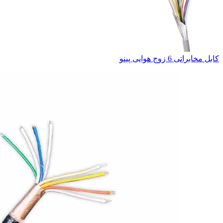
کابل مخابراتی 6 زوج هوایی پینو