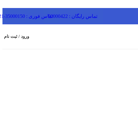
تماس رایگان : 90000422
تماس فوری : 35000150-021
ورود / ثبت نام