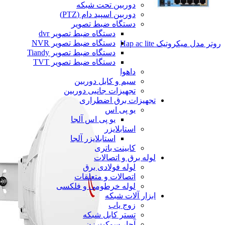
دوربین تحت شبکه
دوربین اسپید دام (PTZ)
دستگاه ضبط تصویر
دستگاه ضبط تصویر dvr
دستگاه ضبط تصویر NVR
روتر مدل میکروتیک Hap ac lite
دستگاه ضبط تصویر Tiandy
دستگاه ضبط تصویر TVT
داهوا
سیم و کابل دوربین
تجهیزات جانبی دوربین
تجهیزات برق اضطراری
یو پی اس
یو پی اس آلجا
استابلایزر
استابلایزر آلجا
کابینت باتری
لوله برق و اتصالات
لوله فولادی برق
اتصالات و متعلقات
لوله خرطومی و فلکسی
ابزار آلات شبکه
زوج یاب
تستر کابل شبکه
آچار سوکت زن