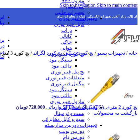
ماژول SFP
Skip to navigation
Skip to main content
آنتن دیش
تجهیزات جانبی
یران اِلِک، بازار آنلاین تجهیزات الکتریکی، شبکه و مخابرات ایران
ایر
تجهیزات فیبر نوری
وبل
کابل فیبر نوری
دراپ
کانالی
برن
خاکی
در
هوایی
درخ
خانه
/
تجهیزات پسیو
/
پچ کورد شبکه
/
پچ کورد لگراند
/
پچ کورد 3 متری CAT6A لگراند SFTP وارداتی
پچ کورد فیبر نوری
تما
سینگل مود
مالتی مود
پچ پنل فیبر نوری
متعلقات فیبر نوری
پیگتیل فیبر نوری
سینگل مود
مالتی مود
ماژول فیبر نوری
پچ کورد 2 متری CAT6A لگراند SFTP وارداتی
720,000
تومان
تجهیزات مخابراتی
بازگشت به محصولات
پست و ترمینال
سیم و کابل مخابراتی
تجهیزات دوربین مداربسته
دوربین بولت
دوربین دام