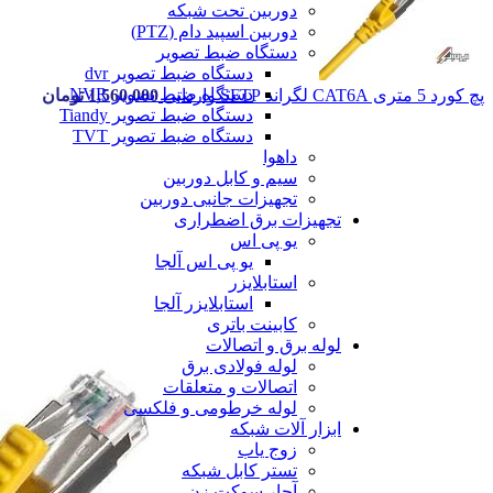
دوربین تحت شبکه
دوربین اسپید دام (PTZ)
دستگاه ضبط تصویر
دستگاه ضبط تصویر dvr
دستگاه ضبط تصویر NVR
پچ کورد 5 متری CAT6A لگراند SFTP وارداتی
1,560,000
تومان
دستگاه ضبط تصویر Tiandy
دستگاه ضبط تصویر TVT
داهوا
سیم و کابل دوربین
تجهیزات جانبی دوربین
تجهیزات برق اضطراری
یو پی اس
یو پی اس آلجا
استابلایزر
استابلایزر آلجا
کابینت باتری
لوله برق و اتصالات
لوله فولادی برق
اتصالات و متعلقات
لوله خرطومی و فلکسی
ابزار آلات شبکه
زوج یاب
تستر کابل شبکه
آچار سوکت زن