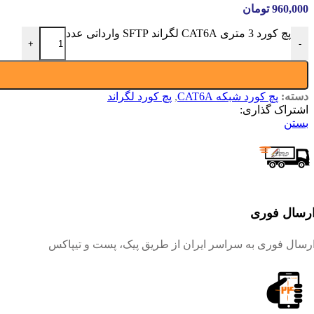
960,000
تومان
پچ کورد 3 متری CAT6A لگراند SFTP وارداتی عدد
+
-
دسته:
پچ کورد شبکه CAT6A
,
پچ کورد لگراند
اشتراک گذاری:
بستن
رسال فوری
رسال فوری به سراسر ایران از طریق پیک، پست و تیپاکس