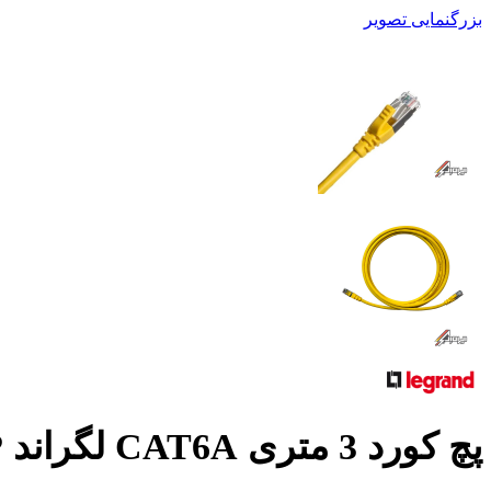
بزرگنمایی تصویر
پچ کورد 3 متری CAT6A لگراند SFTP وارداتی