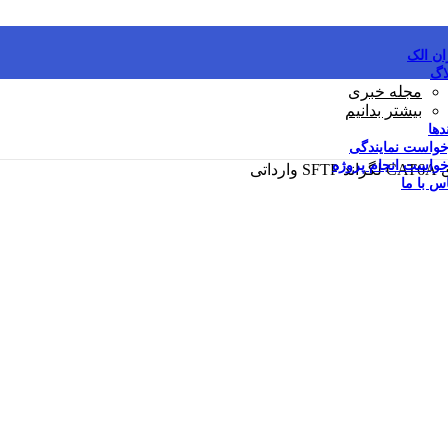
ان الک
اگ
مجله خبری
بیشتر بدانیم
دها
خواست نمایندگی
واست انجام پروژه
س با ما