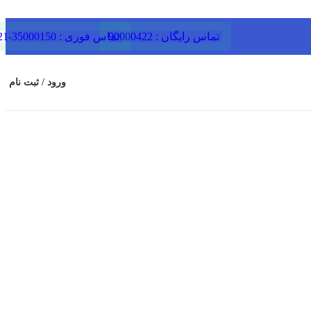
تماس رایگان : 90000422
تماس فوری : 35000150-021
ورود / ثبت نام