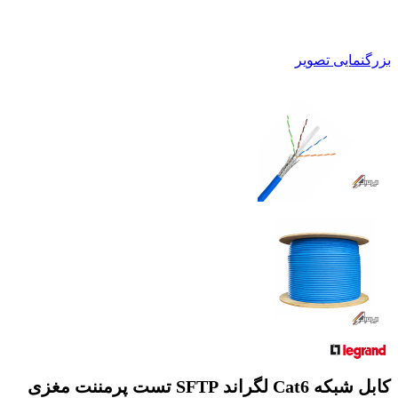
بزرگنمایی تصویر
کابل شبکه Cat6 لگراند SFTP تست پرمننت مغزی