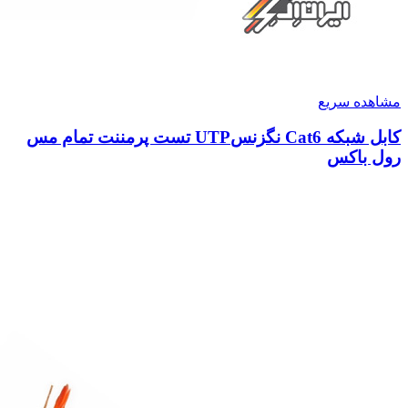
مشاهده سریع
کابل شبکه Cat6 نگزنسUTP تست پرمننت تمام مس
رول باکس