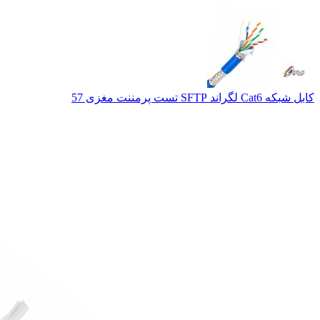
کابل شبکه Cat6 لگراند SFTP تست پرمننت مغزی 57