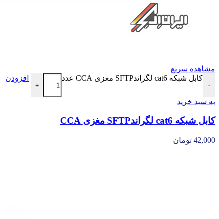
مشاهده سریع
کابل شبکه cat6 لگراندSFTP مغزی CCA عدد
افزودن
+
-
به سبد خرید
کابل شبکه cat6 لگراندSFTP مغزی CCA
42,000
تومان