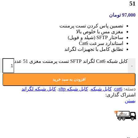
51
97,000
تومان
تضمین پاس کردن تست پرمننت
مغزی مس با خلوص بالا
ساختار SFTP (شیلد و فویل)
استاندارد سرعت Cat6
تطابق کامل با تجهیزات لگراند
کابل شبکه Cat6 لگراند SFTP تست پرمننت مغزی 51 عدد
-
افزودن به سبد خرید
دسته:
cat6
,
کابل شبکه
,
کابل شبکه sftp
,
کابل شبکه لگراند
اشتراک گذاری:
بستن