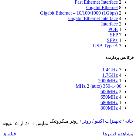
Fast Ethernet Interface
2
Gigabit Ethernet
8
Gigabit Ethernet – 10/100/1000 (1Gbps)
2
Gigabit Ethernet Interface
4
Interface
2
POE
1
SFP
7
SFP+
1
USB Type A
3
فرکانس پردازنده
1.4GHz
3
1.7GHz
4
2000MHz
1
2
350-1400 (auto) MHz
600MHz
2
650MHz
4
680MHz
1
800MHz
4
خانه
/
تجهیزات اکتیو
/
روتر
/
روتر میکروتیک
نمایش 1–27 از 55 نتیجه
مشاهده فیلترها
فیلترها