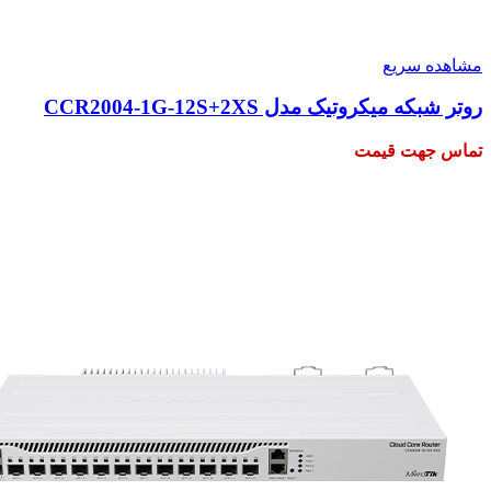
مشاهده سریع
روتر شبکه میکروتیک مدل CCR2004-1G-12S+2XS
تماس جهت قیمت