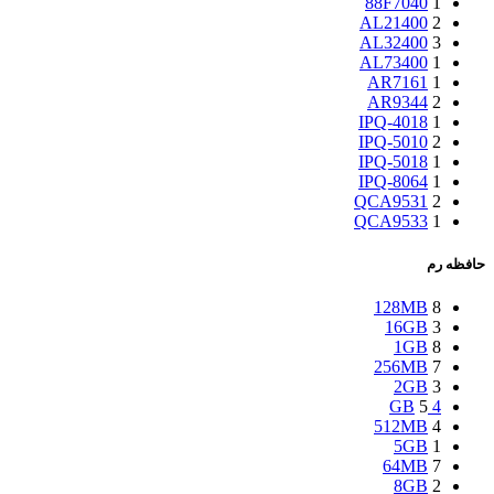
88F7040
1
AL21400
2
AL32400
3
AL73400
1
AR7161
1
AR9344
2
IPQ-4018
1
IPQ-5010
2
IPQ-5018
1
IPQ-8064
1
QCA9531
2
QCA9533
1
حافظه رم
128MB
8
16GB
3
1GB
8
256MB
7
2GB
3
5
4 GB
512MB
4
5GB
1
64MB
7
8GB
2