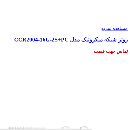
مشاهده سریع
روتر شبکه میکروتیک مدل CCR2004-16G-2S+PC
تماس جهت قیمت