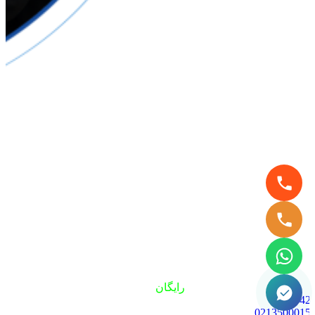
مشاوره
رایگان
با کارشناسان
9000042
0213500015