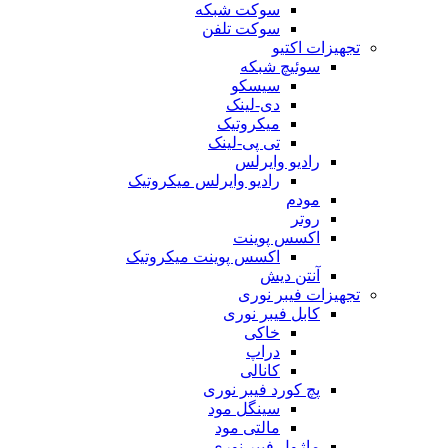
سوکت شبکه
سوکت تلفن
تجهیزات اکتیو
سوئیچ شبکه
سیسکو
دی-لینک
میکروتیک
تی پی-لینک
رادیو وایرلس
رادیو وایرلس میکروتیک
مودم
روتر
اکسس پوینت
اکسس پوینت میکروتیک
آنتن دیش
تجهیزات فیبر نوری
کابل فیبر نوری
خاکی
دراپ
کانالی
پچ کورد فیبر نوری
سینگل مود
مالتی مود
ماژول فیبر نوری