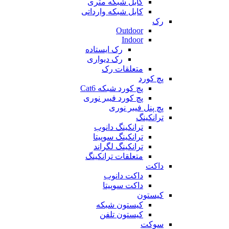
کابل شبکه متری
کابل شبکه وارداتی
رک
Outdoor
Indoor
رک ایستاده
رک دیواری
متعلقات رک
پچ کورد
پچ کورد شبکه Cat6
پچ کورد فیبر نوری
پچ پنل فیبر نوری
ترانکینگ
ترانکینگ دانوب
ترانکینگ سوپیتا
ترانکینگ لگراند
متعلقات ترانکینگ
داکت
داکت دانوب
داکت سوپیتا
کیستون
کیستون شبکه
کیستون تلفن
سوکت