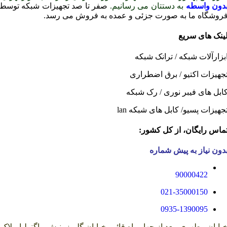
دون واسطه
به دستتان می رسانیم.
صفر تا صد تجهیزات شبکه توسط
روشگاه ما به صورت جزئی و عمده به فروش می رسد.
ینک های سریع
بزارآلات شبکه
/
ترانک شبکه
جهیزات اکتیو
/
برق اضطراری
ابل های فیبر نوری
/
رک شبکه
جهیزات پسیو
/
کابل های شبکه lan
ماس رایگان، از کل کشور:
دون نیاز به پیش شماره
90000422
021-35000150
0935-1390095
یابان مطهری، بعد از چهار راه قائم، خیابان گلریز، نبش ماگنولیا، پلاک